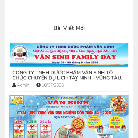
Bài Viết Mới
CÔNG TY TNHH DƯỢC PHẨM VÂN SINH TỔ
CHỨC CHUYẾN DU LỊCH TÂY NINH - VŨNG TÀU
(NGÀY 08-09 THÁNG 06 NĂM 2026)
Admin
10/07/2026