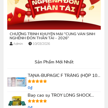
CHƯƠNG TRÌNH KHUYẾN MẠI "CÙNG VÂN SINH
NGHÊNH ĐÓN THẦN TÀI - 2026"
Admin
10/03/2026
Sản Phẩm Mới Nhất
TANA-BUPAGIC F TRẮNG (HỘP 100
VIÊN)
0₫
Bao cao su TROY LONG SHOCK
(HỘP 3 CÁI)
0₫