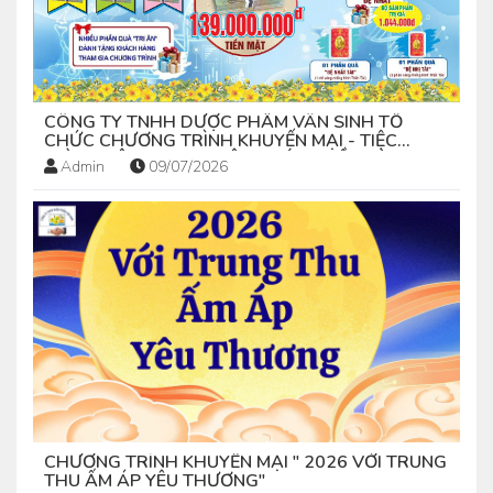
CÔNG TY TNHH DƯỢC PHẨM VÂN SINH TỔ
CHỨC CHƯƠNG TRÌNH KHUYẾN MẠI - TIỆC
"CÙNG VÂN SINH NGHÊNH ĐÓN THẦN TÀI-
Admin
09/07/2026
2026"
CHƯƠNG TRÌNH KHUYẾN MẠI " 2026 VỚI TRUNG
THU ẤM ÁP YÊU THƯƠNG"