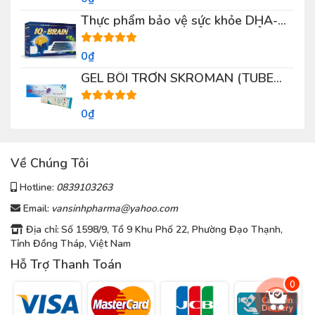
Thực phẩm bảo vệ sức khỏe DHA-
9000 IQ – BRAIN (HỘP 100 VIÊN)
0₫
GEL BÔI TRƠN SKROMAN (TUBE
50G)
0₫
Về Chúng Tôi
Hotline:
0839103263
Email:
vansinhpharma@yahoo.com
Địa chỉ:
Số 1598/9, Tổ 9 Khu Phố 22, Phường Đạo Thạnh,
Tỉnh Đồng Tháp, Việt Nam
Hỗ Trợ Thanh Toán
0