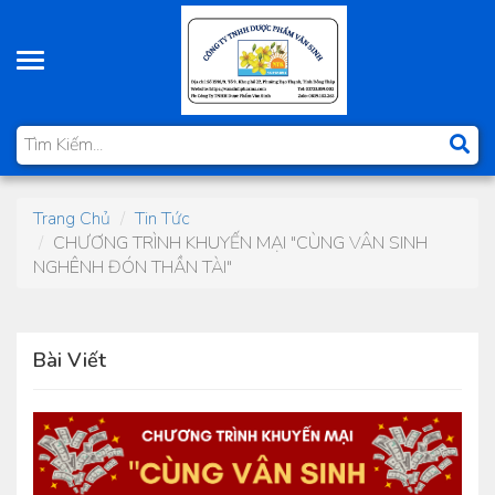
Toggle
navigation
Trang Chủ
Tin Tức
CHƯƠNG TRÌNH KHUYẾN MẠI "CÙNG VÂN SINH
NGHÊNH ĐÓN THẦN TÀI"
Bài Viết