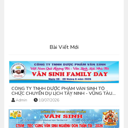
Bài Viết Mới
CÔNG TY TNHH DƯỢC PHẨM VÂN SINH TỔ
CHỨC CHUYẾN DU LỊCH TÂY NINH - VŨNG TÀU
(NGÀY 08-09 THÁNG 06 NĂM 2026)
Admin
10/07/2026