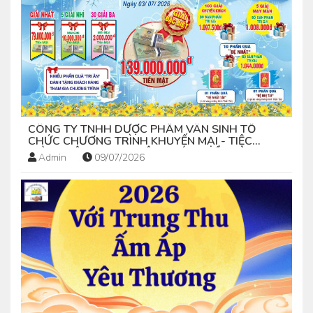
CÔNG TY TNHH DƯỢC PHẨM VÂN SINH TỔ
CHỨC CHƯƠNG TRÌNH KHUYẾN MẠI - TIỆC
"CÙNG VÂN SINH NGHÊNH ĐÓN THẦN TÀI-
Admin
09/07/2026
2026"