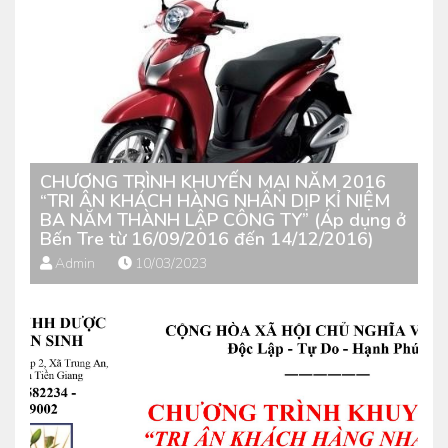
CHƯƠNG TRÌNH KHUYẾN MẠI NĂM 2016
“TRI ÂN KHÁCH HÀNG NHÂN DỊP KỈ NIỆM
BA NĂM THÀNH LẬP CÔNG TY” (Áp dụng ở
Bến Tre từ 16/09/2016 đến 14/12/2016)
Admin
10/03/2023