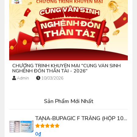
CHƯƠNG TRÌNH KHUYẾN MẠI "CÙNG VÂN SINH
NGHÊNH ĐÓN THẦN TÀI - 2026"
Admin
10/03/2026
Sản Phẩm Mới Nhất
TANA-BUPAGIC F TRẮNG (HỘP 100
VIÊN)
0₫