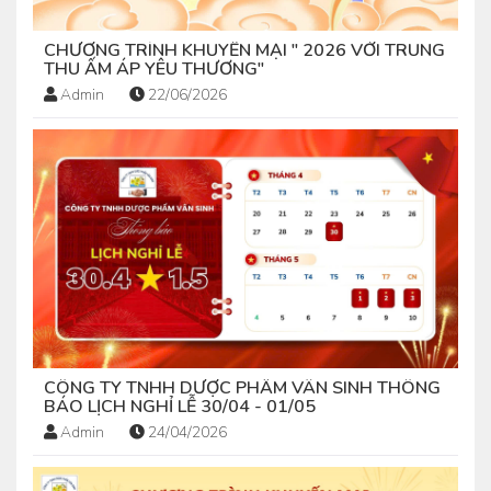
CHƯƠNG TRÌNH KHUYẾN MẠI " 2026 VỚI TRUNG
THU ẤM ÁP YÊU THƯƠNG"
Admin
22/06/2026
CÔNG TY TNHH DƯỢC PHẨM VÂN SINH THÔNG
BÁO LỊCH NGHỈ LỄ 30/04 - 01/05
Admin
24/04/2026