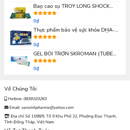
Bao cao su TROY LONG SHOCK
(HỘP 3 CÁI)
0₫
Thực phẩm bảo vệ sức khỏe DHA-
9000 IQ – BRAIN (HỘP 100 VIÊN)
0₫
GEL BÔI TRƠN SKROMAN (TUBE
50G)
0₫
Về Chúng Tôi
Hotline:
0839103263
Email:
vansinhpharma@yahoo.com
Địa chỉ:
Số 1598/9, Tổ 9 Khu Phố 22, Phường Đạo Thạnh,
Tỉnh Đồng Tháp, Việt Nam