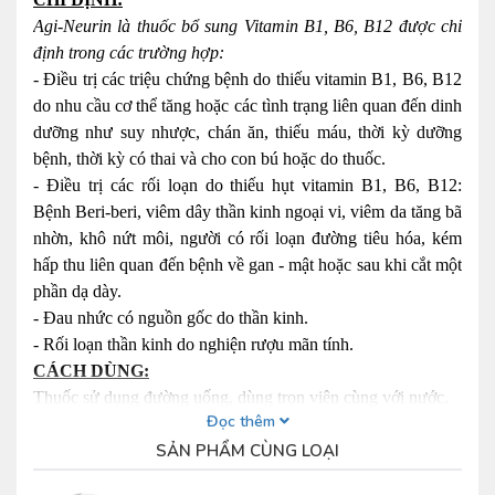
Agi-Neurin là thuốc bổ sung Vitamin B1, B6, B12 được chỉ
định trong các trường hợp:
- Điều trị các triệu chứng bệnh do thiếu vitamin B1, B6, B12
do nhu cầu cơ thể tăng hoặc các tình trạng liên quan đến dinh
dưỡng như suy nhược, chán ăn, thiếu máu, thời kỳ dưỡng
bệnh, thời kỳ có thai và cho con bú hoặc do thuốc.
- Điều trị các rối loạn do thiếu hụt vitamin B1, B6, B12:
Bệnh Beri-beri, viêm dây thần kinh ngoại vi, viêm da tăng bã
nhờn, khô nứt môi, người có rối loạn đường tiêu hóa, kém
hấp thu liên quan đến bệnh về gan - mật hoặc sau khi cắt một
phần dạ dày.
- Đau nhức có nguồn gốc do thần kinh.
- Rối loạn thần kinh do nghiện rượu mãn tính.
CÁCH DÙNG:
Thuốc sử dụng đường uống, dùng trọn viên cùng với nước.
Đọc thêm
LIỀU DÙNG:
SẢN PHẨM CÙNG LOẠI
Người lớn:
- Điều trị các triệu chứng bệnh và các rối loạn do thiếu