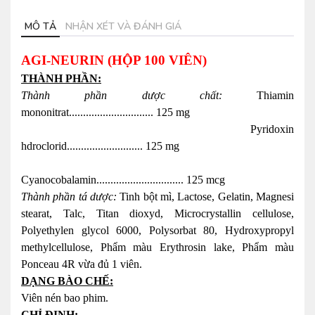
MÔ TẢ
NHẬN XÉT VÀ ĐÁNH GIÁ
AGI-NEURIN (HỘP 100 VIÊN)
THÀNH PHẦN:
Thành phần dược chất:
Thiamin
mononitrat.............................. 125 mg
Pyridoxin
hdroclorid........................... 125 mg
Cyanocobalamin............................... 125 mcg
Thành phần tá dược:
Tinh bột mì, Lactose, Gelatin, Magnesi
stearat, Talc, Titan dioxyd, Microcrystallin cellulose,
Polyethylen glycol 6000, Polysorbat 80, Hydroxypropyl
methylcellulose, Phẩm màu Erythrosin lake, Phẩm màu
Ponceau 4R vừa đủ 1 viên.
DẠNG BÀO CHẾ:
Viên nén bao phim.
CHỈ ĐỊNH: