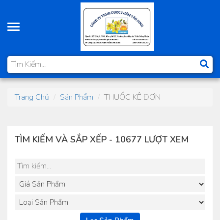
Toggle
navigation
Trang Chủ
Sản Phẩm
THUỐC KÊ ĐƠN
TÌM KIẾM VÀ SẮP XẾP - 10677 LƯỢT XEM