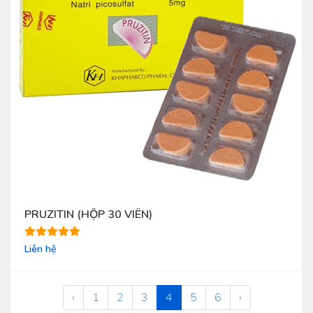
PRUZITIN (HỘP 30 VIÊN)
Liên hệ
‹
1
2
3
4
5
6
›